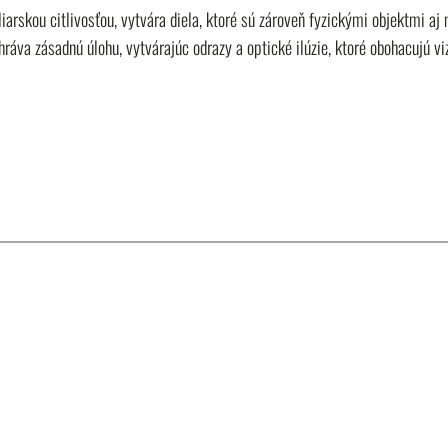
arskou citlivosťou, vytvára diela, ktoré sú zároveň fyzickými objektmi aj
ráva zásadnú úlohu, vytvárajúc odrazy a optické ilúzie, ktoré obohacujú viz