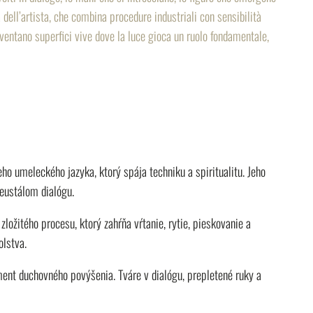
dell’artista, che combina procedure industriali con sensibilità
diventano superfici vive dove la luce gioca un ruolo fondamentale,
ho umeleckého jazyka, ktorý spája techniku a spiritualitu. Jeho
neustálom dialógu.
ložitého procesu, ktorý zahŕňa vŕtanie, rytie, pieskovanie a
olstva.
ent duchovného povýšenia. Tváre v dialógu, prepletené ruky a