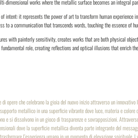
lti-dimensional works where the metallic surface becomes an integral par
n of intent: it represents the power of art to transform human experience in
ess to a communication that transcends words, touching the essence of h
ures with painterly sensitivity, creates works that are both physical obj
fundamental role, creating reflections and optical illusions that enrich th
opere che celebrano la gioia del nuovo inizio attraverso un innovativo lin
l supporto metallico in una superficie vibrante dove luce, materia e colore
ono e si dissolvono in un gioco di trasparenze e sovrapposizioni. Attravers
sionali dove la superficie metallica diventa parte integrante del messaggio 
i trasformare l’esperienza umana in un momento di elevazione spirituale. I v