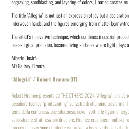
engraving, sandblasting, and layering of colors, Hromec creates mu
The title
“Allegria”
is not just an expression of joy but a declaratio
interwoven hands, and the figures emerging from matter bear witn
The artist’s innovative technique, which combines industrial proced
near-surgical precision, become living surfaces where light plays a 
Alberto Desirò
AD Gallery, Firenze
“Allegria” / Robert Hromec (IT)
Robert Hromec presenta ad THE OTHERS 2024 “Allegria”, una serie di 
peculiare tecnica “printpainting” su lastre di alluminio trasforma i
tema della comunicazione silenziosa, dove i volti e le figure emerg
sabbiature e stratificazioni di colore, Hromec crea opere multi-dimen
ma una dichiarazione di intenti: rappresenta la capacità dell’arte d