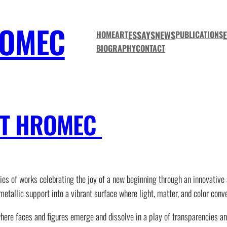
ROMEC
ESSAYS
NEWS
HOME
ART
PUBLICATIONS
BIOGRAPHY
CONTACT
ERT HROMEC
es of works celebrating the joy of a new beginning through an innovative 
tallic support into a vibrant surface where light, matter, and color conv
ere faces and figures emerge and dissolve in a play of transparencies and