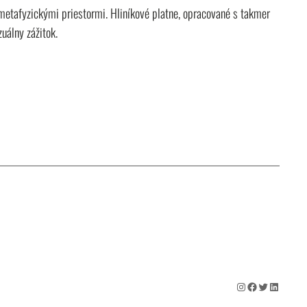
 metafyzickými priestormi. Hliníkové platne, opracované s takmer
uálny zážitok.
Instagram
Facebook
Twitter
LinkedIn