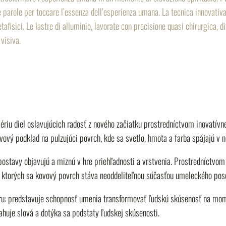
parole per toccare l’essenza dell’esperienza umana. La tecnica innovativa 
afisici. Le lastre di alluminio, lavorate con precisione quasi chirurgica, 
 visiva.
riu diel oslavujúcich radosť z nového začiatku prostredníctvom inovatívne
vový podklad na pulzujúci povrch, kde sa svetlo, hmota a farba spájajú v 
stavy objavujú a miznú v hre priehľadnosti a vrstvenia. Prostredníctvom z
v ktorých sa kovový povrch stáva neoddeliteľnou súčasťou umeleckého pos
meru: predstavuje schopnosť umenia transformovať ľudskú skúsenosť na mom
huje slová a dotýka sa podstaty ľudskej skúsenosti.