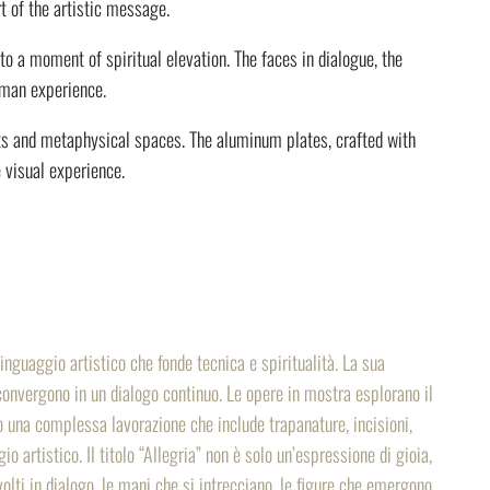
t of the artistic message.
to a moment of spiritual elevation. The faces in dialogue, the
uman experience.
ects and metaphysical spaces. The aluminum plates, crafted with
e visual experience.
guaggio artistico che fonde tecnica e spiritualità. La sua
 convergono in un dialogo continuo. Le opere in mostra esplorano il
o una complessa lavorazione che include trapanature, incisioni,
artistico. Il titolo “Allegria” non è solo un’espressione di gioia,
olti in dialogo, le mani che si intrecciano, le figure che emergono