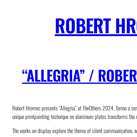
Skip
to
ROBERT H
content
“ALLEGRIA” / ROB
Robert Hromec presents
“Allegria”
at TheOthers 2024, Torino a seri
unique
printpainting
technique on aluminum plates transforms the me
The works on display explore the theme of silent communication, wh