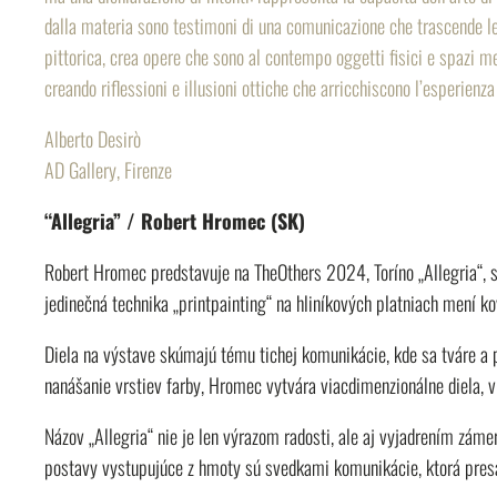
dalla materia sono testimoni di una comunicazione che trascende le 
pittorica, crea opere che sono al contempo oggetti fisici e spazi met
creando riflessioni e illusioni ottiche che arricchiscono l’esperienza
Alberto Desirò
AD Gallery, Firenze
“Allegria” / Robert Hromec (SK)
Robert Hromec predstavuje na TheOthers 2024, Toríno „Allegria“, sé
jedinečná technika „printpainting“ na hliníkových platniach mení ko
Diela na výstave skúmajú tému tichej komunikácie, kde sa tváre a po
nanášanie vrstiev farby, Hromec vytvára viacdimenzionálne diela, 
Názov „Allegria“ nie je len výrazom radosti, ale aj vyjadrením zá
postavy vystupujúce z hmoty sú svedkami komunikácie, ktorá presa