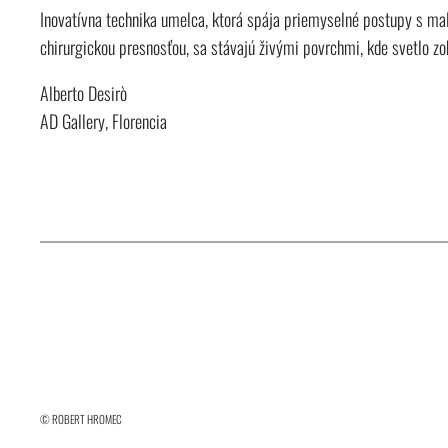
Inovatívna technika umelca, ktorá spája priemyselné postupy s mali
chirurgickou presnosťou, sa stávajú živými povrchmi, kde svetlo zoh
Alberto Desirò
AD Gallery, Florencia
© ROBERT HROMEC