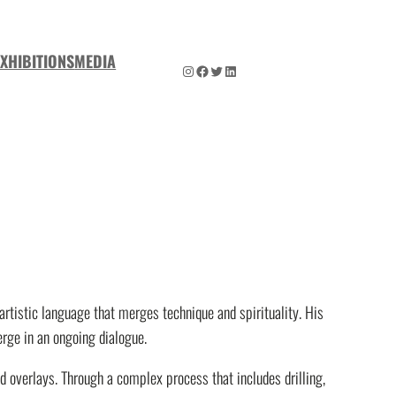
EXHIBITIONS
MEDIA
Instagram
Facebook
Twitter
LinkedIn
artistic language that merges technique and spirituality. His
erge in an ongoing dialogue.
 overlays. Through a complex process that includes drilling,